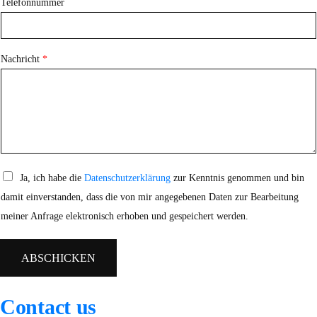
Telefonnummer
Nachricht
*
D
Ja, ich habe die
Datenschutzerklärung
zur Kenntnis genommen und bin
a
damit einverstanden, dass die von mir angegebenen Daten zur Bearbeitung
t
e
meiner Anfrage elektronisch erhoben und gespeichert werden.
n
s
c
ABSCHICKEN
h
u
t
z
Contact us
*